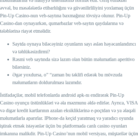
məlumatlarına və maliyyə sistemlərinə hörmət edir. Giriş etmədən
əvvəl, bu məsələlərdə etibarlılığını və güvənilirliliyini yoxlamaq üçün
Pin-Up Casino-nun veb-saytına baxmağınız tövsiyə olunur. Pin-Up
Casino-dan oynayarkən, qumarbazlar veb-saytın qaydalarına və
tələblərinə riayət etməlidir.
Saytda oynaya biləcəyiniz oyunların sayı əslən həyəcanlandırıcı
və təhlükəsizdirmi?
Rəsmi veb saytında sizə lazım olan bütün məlumatları aperitivo
bilərsiniz.
Əgər yoxdursa, o” “zaman bu təklifi edərək bu mövzuda
məlumatların doldurulması lazımdır.
İstifadəçilər, mobil telefonlarda android apk-nı endirərək Pin-Up
Casino oyunçu üstünlükləri və əla məzmunu əldə edirlər. Ayrıca, VISA
və digər kredit kartlarının azalan eksikliklərinə e-poçtdan və ya əlaqəli
məlumatlarla aparırlar. IPhone-da keçid yaratmaq və yaradıcı oyunda
iştirak etmək istəyənlər üçün bu platformada canlı casino oyunları
imkanına malikdir. Pin-Up Casino’nun mobil versiyası, müştərilər üçün