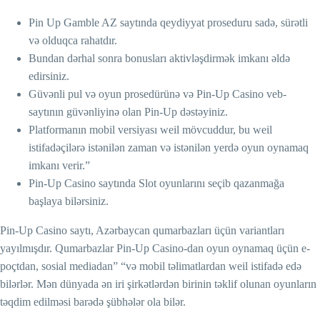
Pin Up Gamble AZ saytında qeydiyyat proseduru sadə, sürətli
və olduqca rahatdır.
Bundan dərhal sonra bonusları aktivləşdirmək imkanı əldə
edirsiniz.
Güvənli pul və oyun prosedürünə və Pin-Up Casino veb-
saytının güvənliyinə olan Pin-Up dəstəyiniz.
Platformanın mobil versiyası weil mövcuddur, bu weil
istifadəçilərə istənilən zaman və istənilən yerdə oyun oynamaq
imkanı verir.”
Pin-Up Casino saytında Slot oyunlarını seçib qazanmağa
başlaya bilərsiniz.
Pin-Up Casino saytı, Azərbaycan qumarbazları üçün variantları
yayılmışdır. Qumarbazlar Pin-Up Casino-dan oyun oynamaq üçün e-
poçtdan, sosial mediadan” “və mobil təlimatlardan weil istifadə edə
bilərlər. Mən dünyada ən iri şirkətlərdən birinin təklif olunan oyunların
təqdim edilməsi barədə şübhələr ola bilər.