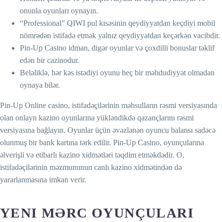
onunla oyunları oynayın.
“Professional” QIWI pul kisəsinin qeydiyyatdan keçdiyi mobil
nömrədən istifadə etmək yalnız qeydiyyatdan keçərkən vacibdir.
Pin-Up Casino idman, digər oyunlar və çoxdilli bonuslar təklif
edən bir cazinodur.
Beləliklə, hər kəs istədiyi oyunu heç bir məhdudiyyət olmadan
oynaya bilər.
Pin-Up Online casino, istifadəçilərinin məhsulların rəsmi versiyasında
olan onlayn kazino oyunlarına yükləndikdə qazançlarını rəsmi
versiyasına bağlayın. Oyunlar üçün əvəzlənən oyuncu balansı sadəcə
olunmuş bir bank kartına tərk edilir. Pin-Up Casino, oyunçularına
əlverişli və etibarlı kazino xidmətləri təqdim etməkdədir. O,
istifadəçilərinin məzmununun canlı kazino xidmətindən də
yararlanmasına imkan verir.
YENI MƏRC OYUNÇULARI