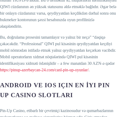
olunan TsUPIS-ə aiddir. Bu o deməkdir ki, müştərilərin identifikasiyası
QIWI cüzdanının ən yüksək statusunu əldə etməklə bağlıdır. Əgər belə
bir onlayn cüzdanınız varsa, qeydiyyatdan keçdikdən dərhal sonra onu
bukmeker kontorunun şəxsi hesabınızda oyun profilinizlə
əlaqələndirin.
Bu, doğrulama prosesini tamamlayır və yalnız bir neçə” “dəqiqə
çəkəcəkdir. “Professional” QIWI pul kisəsinin qeydiyyatdan keçdiyi
mobil nömrədən istifadə etmək yalnız qeydiyyatdan keçərkən vacibdir.
Mobil operatorların xidmət nöqtələrində QIWI pul kisəsinin
identifikasiyası xidməti ödənişlidir – a few manatdan 30 AZN-ə qədər
https://pinup-azerbaycan-24.com/canl-pin-up-oyunlar/
.
ANDROID VE IOS IÇIN EN İYI PIN
UP CASINO SLOTLARI
Pin-Up Casino, etibarlı bir çevrimiçi kazinosudur və qumarbazlarının