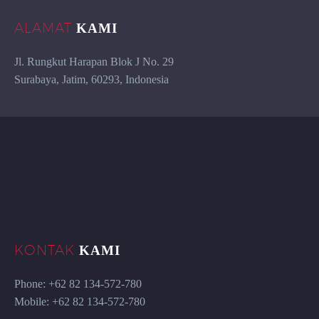
ALAMAT
KAMI
Jl. Rungkut Harapan Blok J No. 29
Surabaya, Jatim, 60293, Indonesia
KONTAK
KAMI
Phone: +62 82 134-572-780
Mobile: +62 82 134-572-780