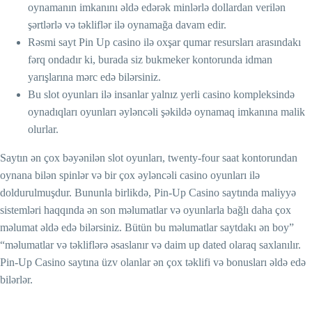
oynamanın imkanını əldə edərək minlərlə dollardan verilən
şərtlərlə və təkliflər ilə oynamağa davam edir.
Rəsmi sayt Pin Up casino ilə oxşar qumar resursları arasındakı
fərq ondadır ki, burada siz bukmeker kontorunda idman
yarışlarına mərc edə bilərsiniz.
Bu slot oyunları ilə insanlar yalnız yerli casino kompleksində
oynadıqları oyunları əyləncəli şəkildə oynamaq imkanına malik
olurlar.
Saytın ən çox bəyənilən slot oyunları, twenty-four saat kontorundan
oynana bilən spinlər və bir çox əyləncəli casino oyunları ilə
doldurulmuşdur. Bununla birlikdə, Pin-Up Casino saytında maliyyə
sistemləri haqqında ən son məlumatlar və oyunlarla bağlı daha çox
məlumat əldə edə bilərsiniz. Bütün bu məlumatlar saytdakı ən boy”
“məlumatlar və təkliflərə əsaslanır və daim up dated olaraq saxlanılır.
Pin-Up Casino saytına üzv olanlar ən çox təklifi və bonusları əldə edə
bilərlər.