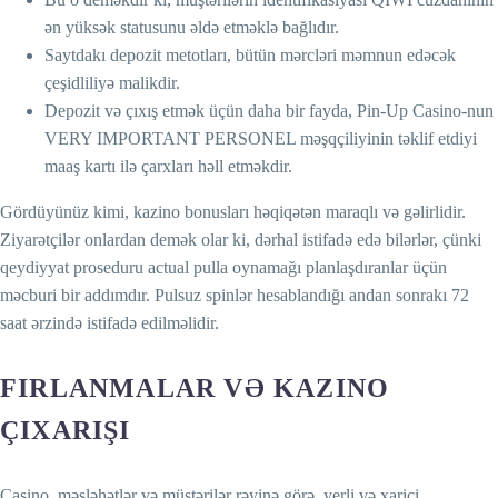
ən yüksək statusunu əldə etməklə bağlıdır.
Saytdakı depozit metotları, bütün mərcləri məmnun edəcək
çeşidliliyə malikdir.
Depozit və çıxış etmək üçün daha bir fayda, Pin-Up Casino-nun
VERY IMPORTANT PERSONEL məşqçiliyinin təklif etdiyi
maaş kartı ilə çarxları həll etməkdir.
Gördüyünüz kimi, kazino bonusları həqiqətən maraqlı və gəlirlidir.
Ziyarətçilər onlardan demək olar ki, dərhal istifadə edə bilərlər, çünki
qeydiyyat proseduru actual pulla oynamağı planlaşdıranlar üçün
məcburi bir addımdır. Pulsuz spinlər hesablandığı andan sonrakı 72
saat ərzində istifadə edilməlidir.
FIRLANMALAR VƏ KAZINO
ÇIXARIŞI
Casino, məsləhətlər və müştərilər rəyinə görə, yerli və xarici