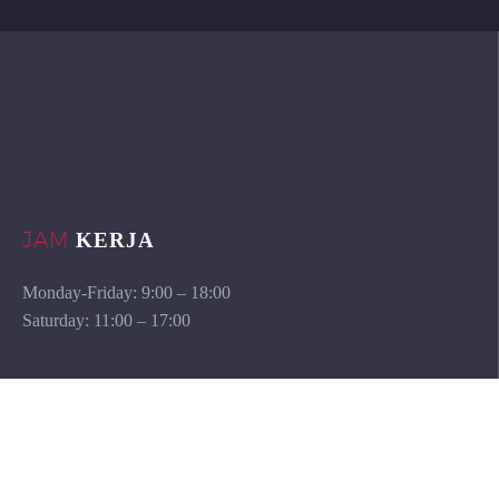
JAM
KERJA
Monday-Friday: 9:00 – 18:00
Saturday: 11:00 – 17:00