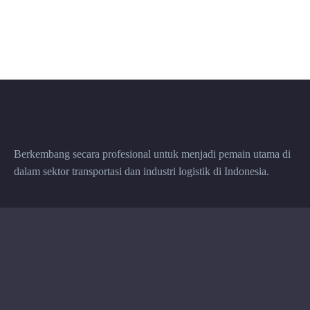
Berkembang secara profesional untuk menjadi pemain utama di
dalam sektor transportasi dan industri logistik di Indonesia.