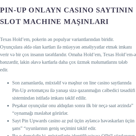
PIN-UP ONLAYN CASINO SAYTININ
SLOT MACHINE MAŞINLARI
Texas Hold’em, pokerin ən populyar variantlarından biridir.
Oyunçulara əldə olan kartları ilə müəyyən əməliyyatlar etmək imkanı
verir və bir çox insanın tərəfdarıdır. Omaha Hold’em, Texas Hold’em-ə
bənzərdir, lakin əlavə kartlarla daha çox üzmək məlumatlarını tələb
edir.
Son zamanlarda, müxtəlif və məşhur on line casino saytlarında
Pin-Up avtomatçısı ilə yanaşı sizə qazanmağın cəlbedici təsadüfi
sistemindən istifadə imkanı təklif edilir.
Peşəkar oyunçular onu aldıqdan sonra ilk bir neçə saat ərzində”
“oynamağı məsləhət görürlər.
Sayt Pin Upwards casino az pul üçün əyləncə həvəskarları üçün
şans” “oyunlarının geniş seçimini təklif edir.
Bu o deməkdir ki, müştərilərin identifikasiyası QIWI cüzdanının