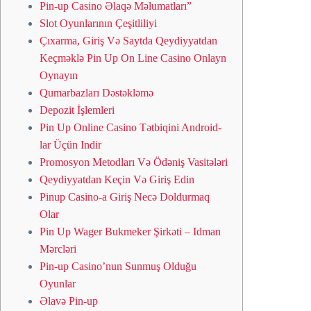
Pin-up Casino Əlaqə Məlumatları”
Slot Oyunlarının Çeşitliliyi
Çıxarma, Giriş Və Saytda Qeydiyyatdan
Keçməklə Pin Up On Line Casino Onlayn
Oynayın
Qumarbazları Dəstəkləmə
Depozit İşlemleri
Pin Up Online Casino Tətbiqini Android-
lar Üçün Indir
Promosyon Metodları Və Ödəniş Vasitələri
Qeydiyyatdan Keçin Və Giriş Edin
Pinup Casino-a Giriş Necə Doldurmaq
Olar
Pin Up Wager Bukmeker Şirkəti – Idman
Mərcləri
Pin-up Casino’nun Sunmuş Olduğu
Oyunlar
Əlavə Pin-up