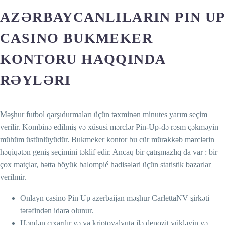
AZƏRBAYCANLILARIN PIN UP
CASINO BUKMEKER
KONTORU HAQQINDA
RƏYLƏRI
Məşhur futbol qarşıdurmaları üçün təxminən minutes yarım seçim
verilir. Kombinə edilmiş və xüsusi mərclər Pin-Up-də rəsm çəkməyin
mühüm üstünlüyüdür. Bukmeker kontor bu cür mürəkkəb mərclərin
həqiqətən geniş seçimini təklif edir. Ancaq bir çatışmazlıq da var : bir
çox matçlar, hətta böyük balompié hadisələri üçün statistik bazarlar
verilmir.
Onlayn casino Pin Up azerbaijan məşhur CarlettaNV şirkəti
tərəfindən idarə olunur.
Həndən çıxarılır və ya kriptovalyuta ilə depozit yükləyin və