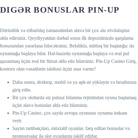
DIGƏR BONUSLAR PIN-UP
Dürüstlük və etibarlılıq zəmanətindən əlavə bir çox əla sövdələşmə
əldə edirsiniz. Qeydiyyatdan dərhal sonra ilk depozitinizdə qarşılama
bonusundan yararlana biləcəksiniz. Beləliklə, mütləq bir başlanğıc da
oynamağa başlaya bilər. Hal-hazırda oynamağa başlaya və real pul
qazanmaq üçün real bir fürsət əldə edə bilərsiniz. Pin-Up Casino Giriş,
kontoru olan vəsaitlərin tələbəsi üçün əsas varmı?
Daha sonra, desktop, mobil və ya apk-ni yükləyin və hesabınıza
giriş edin.
Bir çox slotlarda siz pulsuz fırlanma rejimindən oyuna başlamaq
üçün əlavə bonuslar əldə edə bilərsiniz.
Pin-Up Casino, çox sayda avropa oyununu oynama imkanı
verir.
Saytın tərtibatçıları, müxtəlif oyunlar, fərq edilən bonuslar və
promosiyalar ilə slot oyunlarını təklif edirlər.