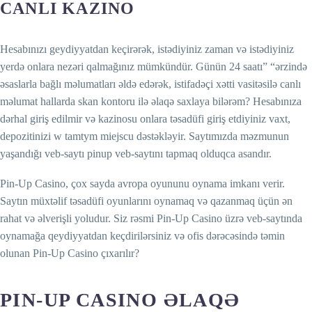
CANLI KAZINO
Hesabınızı geydiyyatdan keçirərək, istədiyiniz zaman və istədiyiniz
yerdə onlara nezəri qalmağınız mümkündür. Günün 24 saatı” “ərzində
əsaslarla bağlı məlumatları əldə edərək, istifadəçi xətti vasitəsilə canlı
məlumat hallarda skan kontoru ilə əlaqə saxlaya bilərəm? Hesabınıza
dərhal giriş edilmir və kazinosu onlara təsadüfi giriş etdiyiniz vaxt,
depozitinizi w tamtym miejscu dəstəkləyir. Saytımızda məzmunun
yaşandığı veb-saytı pinup veb-saytını tapmaq olduqca asandır.
Pin-Up Casino, çox sayda avropa oyununu oynama imkanı verir.
Saytın müxtəlif təsadüfi oyunlarını oynamaq və qazanmaq üçün ən
rahat və əlverişli yoludur. Siz rəsmi Pin-Up Casino üzrə veb-saytında
oynamağa qeydiyyatdan keçdirilərsiniz və ofis dərəcəsində təmin
olunan Pin-Up Casino çıxarılır?
PIN-UP CASINO ƏLAQƏ