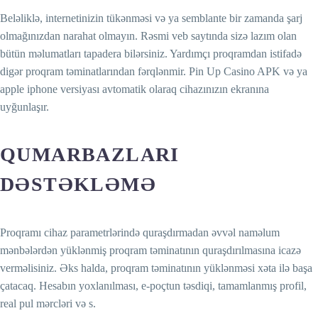
Beləliklə, internetinizin tükənməsi və ya semblante bir zamanda şarj
olmağınızdan narahat olmayın. Rəsmi veb saytında sizə lazım olan
bütün məlumatları tapadera bilərsiniz. Yardımçı proqramdan istifadə
digər proqram təminatlarından fərqlənmir. Pin Up Casino APK və ya
apple iphone versiyası avtomatik olaraq cihazınızın ekranına
uyğunlaşır.
QUMARBAZLARI
DƏSTƏKLƏMƏ
Proqramı cihaz parametrlərində quraşdırmadan əvvəl naməlum
mənbələrdən yüklənmiş proqram təminatının quraşdırılmasına icazə
verməlisiniz. Əks halda, proqram təminatının yüklənməsi xəta ilə başa
çatacaq. Hesabın yoxlanılması, e-poçtun təsdiqi, tamamlanmış profil,
real pul mərcləri və s.