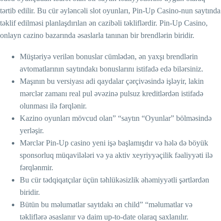
tərtib edilir. Bu cür əyləncəli slot oyunları, Pin-Up Casino-nun saytında
təklif edilməsi planlaşdırılan ən cazibəli təkliflərdir. Pin-Up Casino,
onlayn cazino bazarında əsaslarla tanınan bir brendlərin biridir.
Müştəriyə verilən bonuslar cümlədən, ən yaxşı brendlərin
avtomatlarının saytındakı bonuslarını istifadə edə bilərsiniz.
Maşının bu versiyası adi qaydalar çərçivəsində işləyir, lakin
mərclər zamanı real pul əvəzinə pulsuz kreditlərdən istifadə
olunması ilə fərqlənir.
Kazino oyunları mövcud olan” “saytın “Oyunlar” bölməsində
yerləşir.
Mərclər Pin-Up casino yeni işə başlamışdır və hələ də böyük
sponsorluq müqavilələri və ya aktiv xeyriyyəçilik fəaliyyəti ilə
fərqlənmir.
Bu cür tədqiqatçılar üçün təhlükəsizlik əhəmiyyətli şərtlərdən
biridir.
Bütün bu məlumatlar saytdakı ən child” “məlumatlar və
təkliflərə əsaslanır və daim up-to-date olaraq saxlanılır.