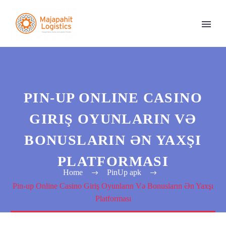
PIN-UP ONLINE CASINO
GIRIŞ OYUNLARIN VƏ
BONUSLARIN ƏN YAXŞI
PLATFORMASI
Home
PinUp apk
Pin-up Online Casino Giriş Oyunların Və Bonusların Ən Yaxşı
Platforması