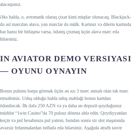
alacaqsınız.
Əks halda, o, avtomatik olaraq çixar kimi miqdar olunacaq. Blackjack-
də əsl mərcdən əlavə, yan mərclər də mülk. Kartınız və dilerin kartında
hər hansı bir birləşmə varsa, ödəniş çixmaq üçün əlavə mərc edə
bilərsiniz.
IN AVIATOR DEMO VERSIYASI
— OYUNU OYNAYIN
Bonus pulunu bərpa görmək üçün ən azı 3 mərc əmsalı olan tək mərc
etməlisiniz. Uduş olduğu halda uduş məbləği bonus kartdan
ödəniləcək. İlk dəfə 250 AZN və ya daha ən depozit qoyduğunuz
müddət “1win Casino”da 70 pulsuz dönmə əldə edin. Qeydiyyatdan
keçin və pul hesabınıza pul yatırın, bundan sonra siz slot maşınında
əvəzsiz fırlanmalardan istifadə edə bilərsiniz. Aşağıda ətraflı təsvir