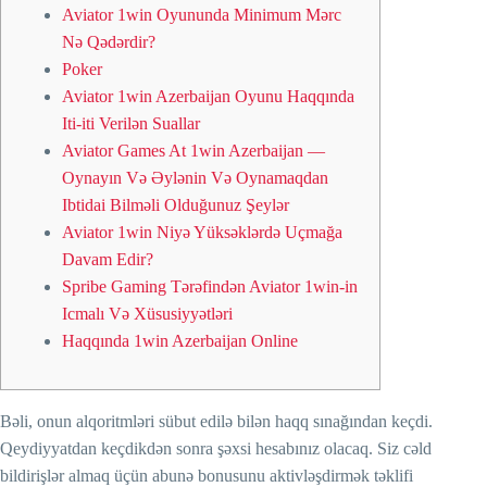
Aviator 1win Oyununda Minimum Mərc
Nə Qədərdir?
Poker
Aviator 1win Azerbaijan Oyunu Haqqında
Iti-iti Verilən Suallar
Aviator Games At 1win Azerbaijan —
Oynayın Və Əylənin Və Oynamaqdan
Ibtidai Bilməli Olduğunuz Şeylər
Aviator 1win Niyə Yüksəklərdə Uçmağa
Davam Edir?
Spribe Gaming Tərəfindən Aviator 1win-in
Icmalı Və Xüsusiyyətləri
Haqqında 1win Azerbaijan Online
Bəli, onun alqoritmləri sübut edilə bilən haqq sınağından keçdi.
Qeydiyyatdan keçdikdən sonra şəxsi hesabınız olacaq. Siz cəld
bildirişlər almaq üçün abunə bonusunu aktivləşdirmək təklifi