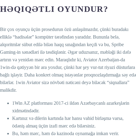
HƏQIQƏTLI OYUNDUR?
Bir çox oyunçu üçün prosedurun özü anlaşılmazdır, çünki buradakı
elliklə “hadisələr” kompüter tərəfindən yaradılır. Bununla belə,
alqoritmlər sübut edilə bilən haqq sınağından keçdi və bu, Spribe
Gaming-in sənədləri ilə təsdiqlənir. Əgər uduzsanız, məbləği iki dəfə
artırın və yenidən mərc edin. Maraqlıdır ki, Aviator Azerbaijan-da
1win-də qətiyyən bir ara yoxdur, çünki hər şey vur-tut riyazi düsturlara
bağlı işləyir. Daha konkret olmaq istəyənlər proqnozlaşdırmağa səy edə
bilərlər. 1win Aviator sizə növbəti nəticəni deyə biləcək “siqnallara”
malikdir.
1Win AZ platforması 2017-ci ildən Azərbaycanlı azarkeşlərin
xidmətindədir.
Kartınız və dilerin kartında hər hansı vahid birləşmə varsa,
ödəniş almaq üçün izafi mərc edə bilərsiniz.
Bu, həm mərc, həm də kazinoda oynamağa imkan verir.