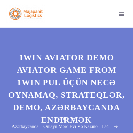
1WIN AVIATOR DEMO
AVIATOR GAME FROM
1WIN PUL ÜÇÜN NECƏ
OYNAMAQ, STRATEQLƏR,
DEMO, AZƏRBAYCANDA
ENDIRMƏK
Home
Azərbaycanda 1 Onlayn Mərc Evi Və Kazino - 174