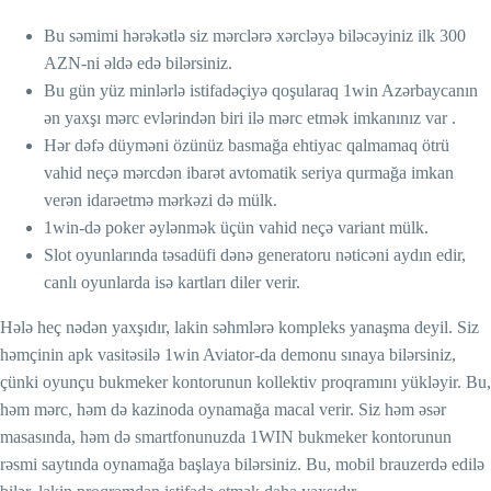
Bu səmimi hərəkətlə siz mərclərə xərcləyə biləcəyiniz ilk 300
AZN-ni əldə edə bilərsiniz.
Bu gün yüz minlərlə istifadəçiyə qoşularaq 1win Azərbaycanın
ən yaxşı mərc evlərindən biri ilə mərc etmək imkanınız var .
Hər dəfə düyməni özünüz basmağa ehtiyac qalmamaq ötrü
vahid neçə mərcdən ibarət avtomatik seriya qurmağa imkan
verən idarəetmə mərkəzi də mülk.
1win-də poker əylənmək üçün vahid neçə variant mülk.
Slot oyunlarında təsadüfi dənə generatoru nəticəni aydın edir,
canlı oyunlarda isə kartları diler verir.
Hələ heç nədən yaxşıdır, lakin səhmlərə kompleks yanaşma deyil. Siz
həmçinin apk vasitəsilə 1win Aviator-da demonu sınaya bilərsiniz,
çünki oyunçu bukmeker kontorunun kollektiv proqramını yükləyir. Bu,
həm mərc, həm də kazinoda oynamağa macal verir. Siz həm əsər
masasında, həm də smartfonunuzda 1WIN bukmeker kontorunun
rəsmi saytında oynamağa başlaya bilərsiniz. Bu, mobil brauzerdə edilə