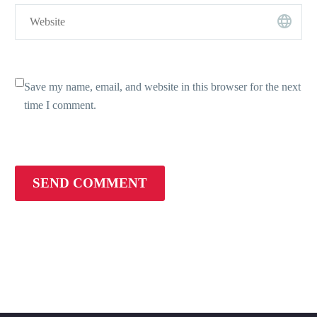
Save my name, email, and website in this browser for the next
time I comment.
SEND COMMENT