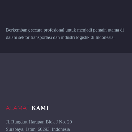
Berkembang secara profesional untuk menjadi pemain utama di
dalam sektor transportasi dan industri logistik di Indonesia.
ALAMAT
KAMI
Jl. Rungkut Harapan Blok J No. 29
Surabaya, Jatim, 60293, Indonesia