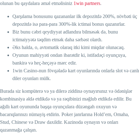
olunan bu qaydalara əməl etməlisiniz
1win partners
.
Qarşılama bonusunu qazananlar ilk depozitdə 200%, növbəti üç
depozitdə isə para-para 300%-lik ictimai bonus qazanırlar.
Biz bunu cəbri qeydiyyat adlandıra bilməsək də, bunu
ictimaiyyətə təqdim etmək daha sərbəst olardı.
Əks halda, o, avtomatik olaraq itki kimi miqdar olunacaq.
Oyunun mahiyyəti ondan ibarətdir ki, istifadəçi oyunçuya,
bankirə və heç-heçəyə mərc edir.
1win Casino-nun fövqəladə kart oyunlarında onlarla slot və canlı
diler oyunları mülk.
Burada siz kompüterə və ya dilerə ziddinə oynayırsınız və ödənişlər
kombinasiya əldə etdikdə və ya rəqibinizi məğlub etdikdə edilir. Bu
ağıllı kart oyununda başqa oyunçulara düzəngah oxuyun və
bacarıqlarınızı nümayiş etdirin. Poker janrlarına Hold’em, Omaha,
Stud, Chinese və Draw daxildir. Kazinoda oynayın və onları
qazanmağa çalışın.