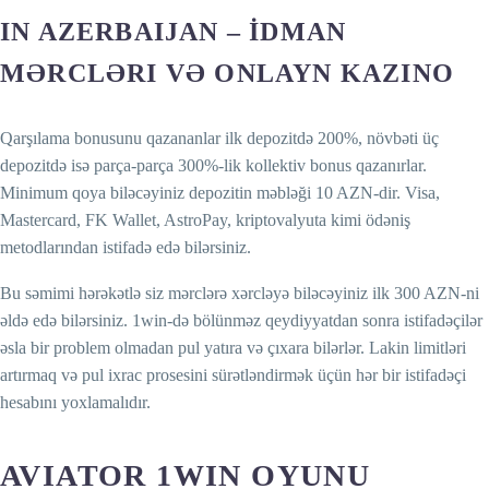
IN AZERBAIJAN – İDMAN
MƏRCLƏRI VƏ ONLAYN KAZINO
Qarşılama bonusunu qazananlar ilk depozitdə 200%, növbəti üç
depozitdə isə parça-parça 300%-lik kollektiv bonus qazanırlar.
Minimum qoya biləcəyiniz depozitin məbləği 10 AZN-dir. Visa,
Mastercard, FK Wallet, AstroPay, kriptovalyuta kimi ödəniş
metodlarından istifadə edə bilərsiniz.
Bu səmimi hərəkətlə siz mərclərə xərcləyə biləcəyiniz ilk 300 AZN-ni
əldə edə bilərsiniz. 1win-də bölünməz qeydiyyatdan sonra istifadəçilər
əsla bir problem olmadan pul yatıra və çıxara bilərlər. Lakin limitləri
artırmaq və pul ixrac prosesini sürətləndirmək üçün hər bir istifadəçi
hesabını yoxlamalıdır.
AVIATOR 1WIN OYUNU