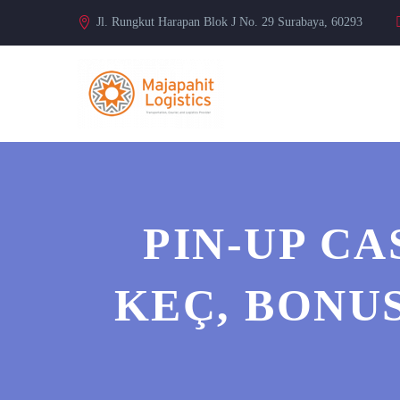
Jl. Rungkut Harapan Blok J No. 29 Surabaya, 60293
PIN-UP CA
KEÇ, BONU