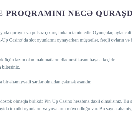
NE PROQRAMINI NECƏ QURAŞ
yədə qoruyur və pulsuz çıxarış imkanı təmin edir. Oyunçular, əyləncəli 
Pin-Up Casino’da slot oyunlarını oynayarkən müştərilər, fərqli ovların və
k üçün lazım olan məlumatların diaqnostikasını həyata keçirir.
bilərsiniz.
sı bir əhəmiyyətli şərtlər olmadan çəkmək asandır.
əstək olmaqla birlikdə Pin-Up Casino hesabına daxil olmalısınız. Bu si
aytda texniki oyunların və yuvaların mövcudluğu var. Bu sayda əhəmiyyətl