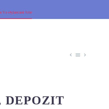
n Və Əyləncəni Artır



, DEPOZIT