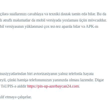
lərə suallarınızı cavablaya və texniki dəstək təmin edə bilər. Bu da
ğlı ətraflı məlumatlar da mobil versiyada yoxlaması üçün mövcuddur.
il versiyasının yüklənməsi çox tez-tez aparıla bilər və APK-nı
siyyətlərindən biri avtorizasiyanın yalnız telefonla həyata
eyil, çünki həmişə telefonunuzun yanınızda olması lazımdır. Digər
n TsUPIS-ə aiddir
https://pin-up-azerbaycan24.com
.
if etməyə çalışırlar.