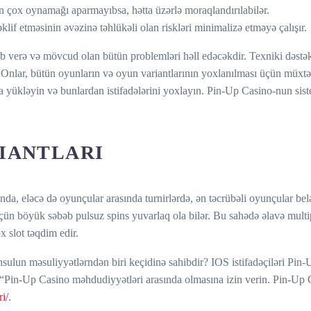
n çox oynamağı aparmayıbsa, hətta üzərlə moraqlandırılabilər.
if etməsinin əvəzinə təhlükəli olan riskləri minimalizə etməyə çalışır.
ab verə və mövcud olan bütün problemləri həll edəcəkdir. Texniki dəst
 Onlar, bütün oyunların və oyun variantlarının yoxlanılması üçün müxtəl
 yükləyin və bunlardan istifadələrini yoxlayın. Pin-Up Casino-nun siste
IANTLARI
da, eləcə də oyunçular arasında turnirlərdə, ən təcrübəli oyunçular belə
ün böyük səbəb pulsuz spins yuvarlaq ola bilər. Bu sahədə əlavə multipl
x slot təqdim edir.
n məsuliyyətlərndən biri keçidinə sahibdir? IOS istifadəçiləri Pin-U
n-Up Casino məhdudiyyətləri arasında olmasına izin verin. Pin-Up Casin
i/
.