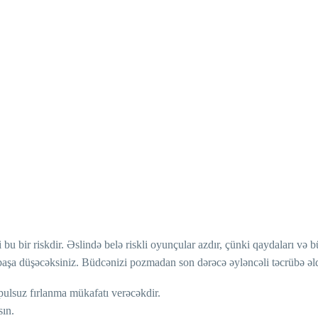
 bu bir riskdir. Əslində belə riskli oyunçular azdır, çünki qaydaları və
i başa düşəcəksiniz. Büdcənizi pozmadan son dərəcə əyləncəli təcrübə əl
ulsuz fırlanma mükafatı verəcəkdir.
ın.