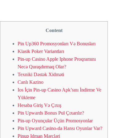
Content
Pin Up360 Promosyonları Və Bonusları
Klasik Poker Variantları
Pin-up Casino Apple Iphone Proqramını
Necə Quraşdırmaq Olar?
Texniki Dəstək Xidməti
Canlı Kazino
Ios İçin Pin-up Casino Apk’sını İndirme Ve
Yükleme
Hesaba Giriş Və Çıxış
Pin Upwards Bonus Pul Çıxarılır?
Pin-up Oyunçular Üçün Promosyonlar
Pin Upward Casino-da Hansı Oyunlar Var?
Pinup Idman Mərcləri