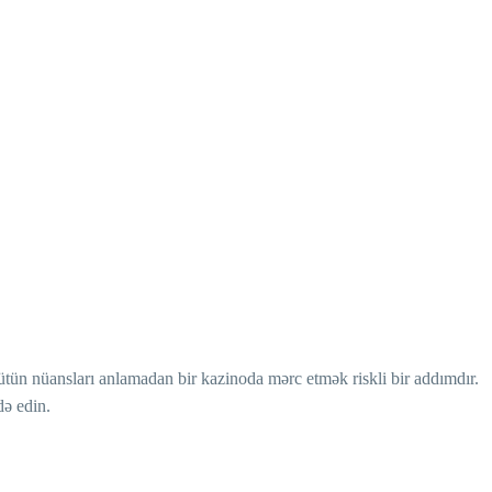
 bütün nüansları anlamadan bir kazinoda mərc etmək riskli bir addımdır.
də edin.